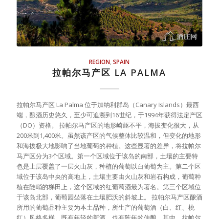
REGION
,
SPAIN
拉帕尔马产区 LA PALMA
拉帕尔马产区 La Palma 位于加纳利群岛（Canary Islands）最西
端，酿酒历史悠久，至少可追溯到16世纪，于1994年获得法定产区
（DO）资格。 拉帕尔马产区的地形崎岖不平，海拔变化很大，从
200米到1,400米。虽然该产区的气候整体比较温和，但变化的地形
和海拔极大地影响了当地葡萄的种植。这些显著的差异，将拉帕尔
马产区分为3个区域。第一个区域位于该岛的南部，土壤的主要特
色是上层覆盖了一层火山灰，种植的葡萄以白葡萄为主。第二个区
域位于该岛中央的高地上，土壤主要由火山灰和岩石构成，葡萄种
植在陡峭的梯田上，这个区域的红葡萄酒最为著名。第三个区域位
于该岛北部，葡萄园坐落在土壤肥沃的斜坡上。 拉帕尔马产区酿酒
所用的葡萄品种主要为本土品种，所生产的葡萄酒（白、红、桃
红）风格多样，既有年轻的新酒，也有陈年的佳酿。其中，拉帕尔