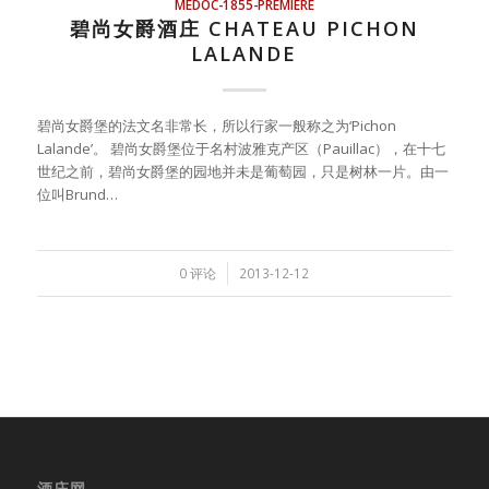
MEDOC-1855-PREMIERE
碧尚女爵酒庄 CHATEAU PICHON
LALANDE
碧尚女爵堡的法文名非常长，所以行家一般称之为‘Pichon
Lalande’。 碧尚女爵堡位于名村波雅克产区（Pauillac），在十七
世纪之前，碧尚女爵堡的园地并未是葡萄园，只是树林一片。由一
位叫Brund…
/
0 评论
2013-12-12
酒庄网