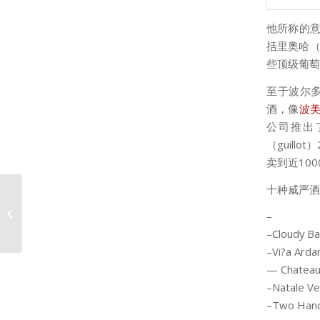
他所称的意大
括里奥哈（
些顶级葡萄
至于波尔
酒，像
波
公司推出
（guill
卖到近10
十种威严酒
苏富比红酒拍卖会预计
–
超过130万英镑
–Cloudy Ba
–Vi?a Arda
— Chateau
–Natale Ve
–Two Hands