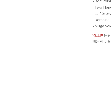
–Dog Point
–Two Hands
–La Réserv
–Domaine 
–Muga Sele
酒庄网
拥有
明出处，多