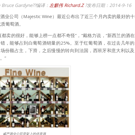
 Bruce Gardyne??
编译：
左麒伟
Richard.Z
?
发布日期：
2014-9-16
酒业公司（Majestic Wine）最近公布出了近三个月内卖的最好的
优质葡萄酒。
直都卖的很好，能够上榜一点都不奇怪”，“戴格力说，“新西兰的酒
错，能够占到白葡萄酒销量的25%。至于红葡萄酒，在过去几年
市场份额占主，下滑，之后慢慢的转向到法国，西班牙和意大利以及
。”
威严酒业公司货架上的优质酒