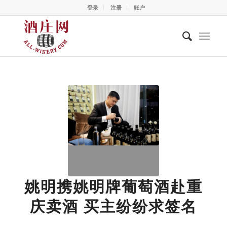
登录
注册
账户
姚明携姚明牌葡萄酒赴重
庆卖酒 买主纷纷求签名