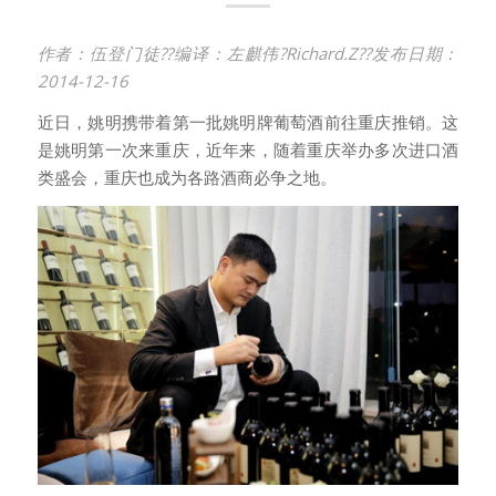
作者：伍登门徒
??
编译：
左麒伟
?
Richard.Z
?
?
发布日期：
2014-12-16
近日，姚明携带着第一批姚明牌葡萄酒前往重庆推销。这
是姚明第一次来重庆，近年来，随着重庆举办多次进口酒
类盛会，重庆也成为各路酒商必争之地。