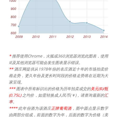
*
推荐使用Chrome，火狐或360浏览器浏览此图表，使用
IE及其他浏览器可能会发生图表显示错误。
**
酒庄网提供从1978年份的名庄酒近十年的市场拍卖价
格走势，更久年份及更长时间段的价格走势将在近期为大
家呈现。
***
图表中所有标识出的价格为历年拍卖成交的
美元($)/瓶
(0.75L)
之均价，如需转换成人民币(￥)，请查询最新的
汇
率
。
****
此年份酒为该酒庄
正牌葡萄酒
，图中圆点显示数字
由两部分组成，前面的数字为年，后面的数字为价格（美