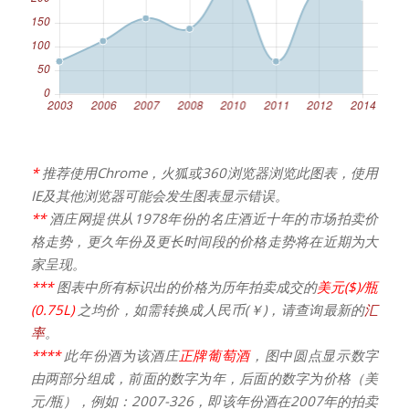
*
推荐使用Chrome，火狐或360浏览器浏览此图表，使用
IE及其他浏览器可能会发生图表显示错误。
**
酒庄网提供从1978年份的名庄酒近十年的市场拍卖价
格走势，更久年份及更长时间段的价格走势将在近期为大
家呈现。
***
图表中所有标识出的价格为历年拍卖成交的
美元($)/瓶
(0.75L)
之均价，如需转换成人民币(￥)，请查询最新的
汇
率
。
****
此年份酒为该酒庄
正牌葡萄酒
，图中圆点显示数字
由两部分组成，前面的数字为年，后面的数字为价格（美
元/瓶），例如：2007-326，即该年份酒在2007年的拍卖