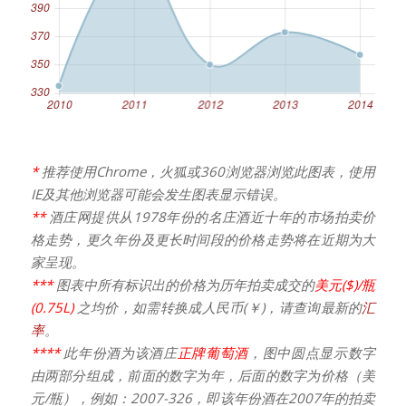
*
推荐使用Chrome，火狐或360浏览器浏览此图表，使用
IE及其他浏览器可能会发生图表显示错误。
**
酒庄网提供从1978年份的名庄酒近十年的市场拍卖价
格走势，更久年份及更长时间段的价格走势将在近期为大
家呈现。
***
图表中所有标识出的价格为历年拍卖成交的
美元($)/瓶
(0.75L)
之均价，如需转换成人民币(￥)，请查询最新的
汇
率
。
****
此年份酒为该酒庄
正牌葡萄酒
，图中圆点显示数字
由两部分组成，前面的数字为年，后面的数字为价格（美
元/瓶），例如：2007-326，即该年份酒在2007年的拍卖