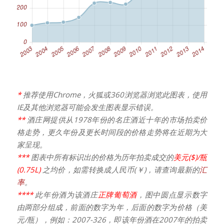
*
推荐使用Chrome，火狐或360浏览器浏览此图表，使用
IE及其他浏览器可能会发生图表显示错误。
**
酒庄网提供从1978年份的名庄酒近十年的市场拍卖价
格走势，更久年份及更长时间段的价格走势将在近期为大
家呈现。
***
图表中所有标识出的价格为历年拍卖成交的
美元($)/瓶
(0.75L)
之均价，如需转换成人民币(￥)，请查询最新的
汇
率
。
****
此年份酒为该酒庄
正牌葡萄酒
，图中圆点显示数字
由两部分组成，前面的数字为年，后面的数字为价格（美
元/瓶），例如：2007-326，即该年份酒在2007年的拍卖