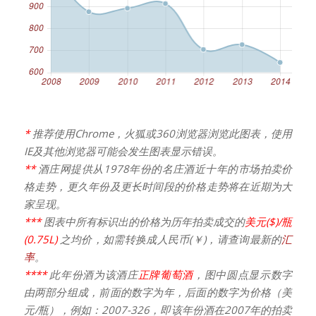
*
推荐使用Chrome，火狐或360浏览器浏览此图表，使用
IE及其他浏览器可能会发生图表显示错误。
**
酒庄网提供从1978年份的名庄酒近十年的市场拍卖价
格走势，更久年份及更长时间段的价格走势将在近期为大
家呈现。
***
图表中所有标识出的价格为历年拍卖成交的
美元($)/瓶
(0.75L)
之均价，如需转换成人民币(￥)，请查询最新的
汇
率
。
****
此年份酒为该酒庄
正牌葡萄酒
，图中圆点显示数字
由两部分组成，前面的数字为年，后面的数字为价格（美
元/瓶），例如：2007-326，即该年份酒在2007年的拍卖