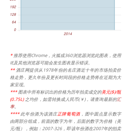
*
推荐使用Chrome，火狐或360浏览器浏览此图表，使用
IE及其他浏览器可能会发生图表显示错误。
**
酒庄网提供从1978年份的名庄酒近十年的市场拍卖价
格走势，更久年份及更长时间段的价格走势将在近期为大
家呈现。
***
图表中所有标识出的价格为历年拍卖成交的
美元($)/瓶
(0.75L)
之均价，如需转换成人民币(￥)，请查询最新的
汇
率
。
****
此年份酒为该酒庄
正牌葡萄酒
，图中圆点显示数字
由两部分组成，前面的数字为年，后面的数字为价格（美
元/瓶），例如：2007-326，即该年份酒在2007年的拍卖