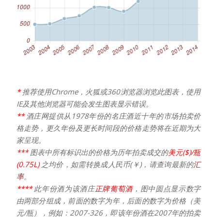
*
推荐使用Chrome，火狐或360浏览器浏览此图表，使用
IE及其他浏览器可能会发生图表显示错误。
**
酒庄网提供从1978年份的名庄酒近十年的市场拍卖价
格走势，更久年份及更长时间段的价格走势将在近期为大
家呈现。
***
图表中所有标识出的价格为历年拍卖成交的
美元($)/瓶
(0.75L)
之均价，如需转换成人民币(￥)，请查询最新的
汇
率
。
****
此年份酒为该酒庄
正牌葡萄酒
，图中圆点显示数字
由两部分组成，前面的数字为年，后面的数字为价格（美
元/瓶），例如：2007-326，即该年份酒在2007年的拍卖