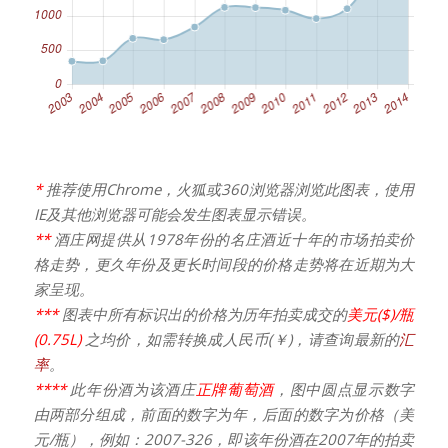
*
推荐使用Chrome，火狐或360浏览器浏览此图表，使用
IE及其他浏览器可能会发生图表显示错误。
**
酒庄网提供从1978年份的名庄酒近十年的市场拍卖价
格走势，更久年份及更长时间段的价格走势将在近期为大
家呈现。
***
图表中所有标识出的价格为历年拍卖成交的
美元($)/瓶
(0.75L)
之均价，如需转换成人民币(￥)，请查询最新的
汇
率
。
****
此年份酒为该酒庄
正牌葡萄酒
，图中圆点显示数字
由两部分组成，前面的数字为年，后面的数字为价格（美
元/瓶），例如：2007-326，即该年份酒在2007年的拍卖