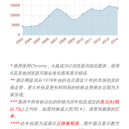
*
推荐使用Chrome，火狐或360浏览器浏览此图表，使用
IE及其他浏览器可能会发生图表显示错误。
**
酒庄网提供从1978年份的名庄酒近十年的市场拍卖价
格走势，更久年份及更长时间段的价格走势将在近期为大
家呈现。
***
图表中所有标识出的价格为历年拍卖成交的
美元($)/瓶
(0.75L)
之均价，如需转换成人民币(￥)，请查询最新的
汇
率
。
****
此年份酒为该酒庄
正牌葡萄酒
，图中圆点显示数字