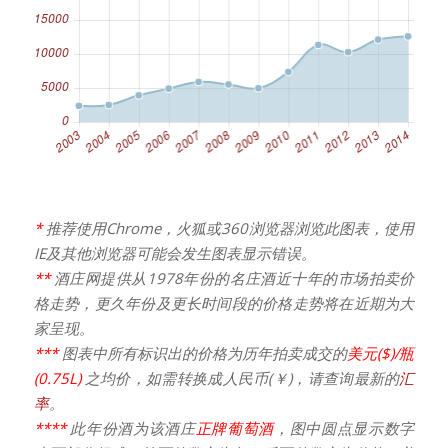
*
推荐使用Chrome，火狐或360浏览器浏览此图表，使用
IE及其他浏览器可能会发生图表显示错误。
**
酒庄网提供从1978年份的名庄酒近十年的市场拍卖价
格走势，更久年份及更长时间段的价格走势将在近期为大
家呈现。
***
图表中所有标识出的价格为历年拍卖成交的
美元($)/瓶
(0.75L)
之均价，如需转换成人民币(￥)，请查询最新的
汇
率
。
****
此年份酒为该酒庄
正牌葡萄酒
，图中圆点显示数字