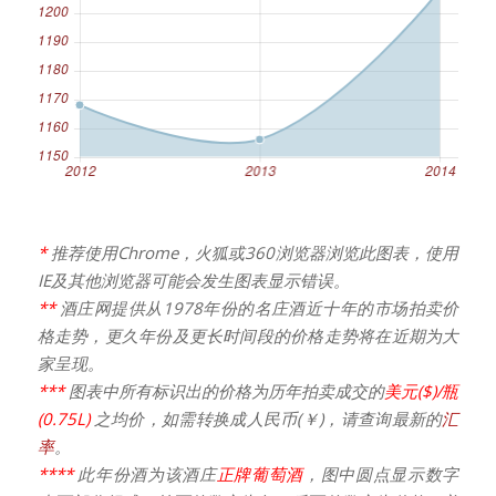
*
推荐使用Chrome，火狐或360浏览器浏览此图表，使用
IE及其他浏览器可能会发生图表显示错误。
**
酒庄网提供从1978年份的名庄酒近十年的市场拍卖价
格走势，更久年份及更长时间段的价格走势将在近期为大
家呈现。
***
图表中所有标识出的价格为历年拍卖成交的
美元($)/瓶
(0.75L)
之均价，如需转换成人民币(￥)，请查询最新的
汇
率
。
****
此年份酒为该酒庄
正牌葡萄酒
，图中圆点显示数字