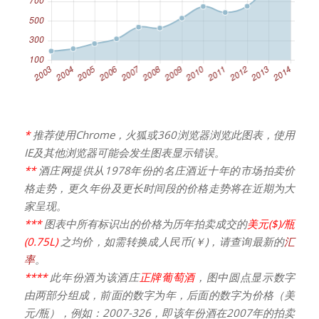
*
推荐使用Chrome，火狐或360浏览器浏览此图表，使用
IE及其他浏览器可能会发生图表显示错误。
**
酒庄网提供从1978年份的名庄酒近十年的市场拍卖价
格走势，更久年份及更长时间段的价格走势将在近期为大
家呈现。
***
图表中所有标识出的价格为历年拍卖成交的
美元($)/瓶
(0.75L)
之均价，如需转换成人民币(￥)，请查询最新的
汇
率
。
****
此年份酒为该酒庄
正牌葡萄酒
，图中圆点显示数字
由两部分组成，前面的数字为年，后面的数字为价格（美
元/瓶），例如：2007-326，即该年份酒在2007年的拍卖