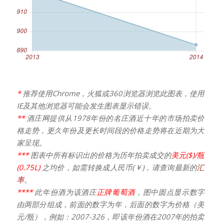
*
推荐使用Chrome，火狐或360浏览器浏览此图表，使用
IE及其他浏览器可能会发生图表显示错误。
**
酒庄网提供从1978年份的名庄酒近十年的市场拍卖价
格走势，更久年份及更长时间段的价格走势将在近期为大
家呈现。
***
图表中所有标识出的价格为历年拍卖成交的
美元($)/瓶
(0.75L)
之均价，如需转换成人民币(￥)，请查询最新的
汇
率
。
****
此年份酒为该酒庄
正牌葡萄酒
，图中圆点显示数字
由两部分组成，前面的数字为年，后面的数字为价格（美
元/瓶），例如：2007-326，即该年份酒在2007年的拍卖