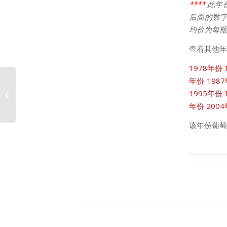
****
此年
后面的数字
均价为每瓶
查看其他年
1978年份
年份
198
1995年份
1997年份埃雪索价格走势
年份
200
该年份葡萄