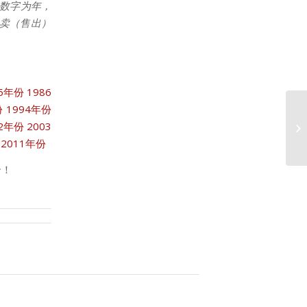
数字为年，
拍卖（售出）
85年份
1986
份
1994年份
02年份
2003
1
2011年份
合！