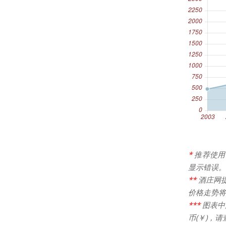
*
推荐使用
显示错误。
**
酒庄网
价格走势将
***
图表中
币(￥)，