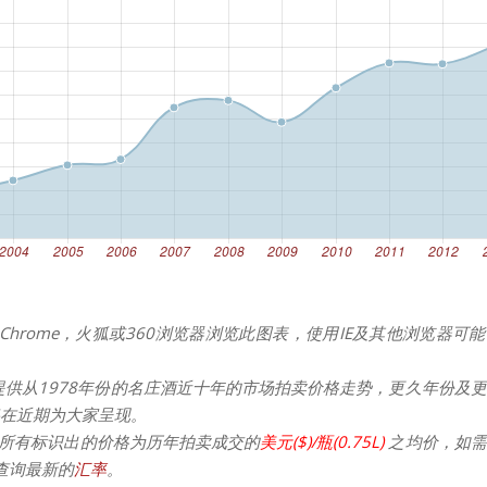
Chrome，火狐或360浏览器浏览此图表，使用IE及其他浏览器可
提供从1978年份的名庄酒近十年的市场拍卖价格走势，更久年份及
在近期为大家呈现。
所有标识出的价格为历年拍卖成交的
美元($)/瓶(0.75L)
之均价，如需
请查询最新的
汇率
。