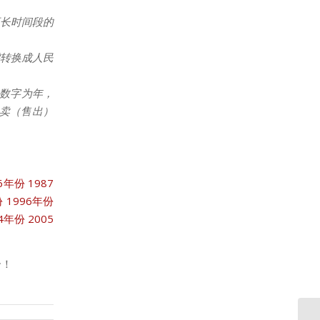
更长时间段的
转换成人民
数字为年，
拍卖（售出）
86年份
1987
份
1996年份
04年份
2005
合！