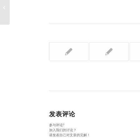
1995年份蒙哈榭价格走势
发表评论
参与评论?
加入我们的讨论？
请发表自己对文章的见解！