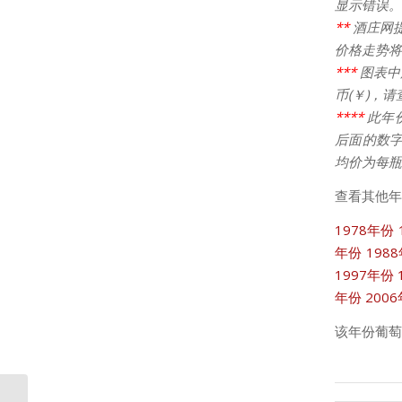
显示错误。
**
酒庄网
价格走势将
***
图表中
币(￥)，
****
此年
后面的数字
均价为每瓶
查看其他年
1978年份
年份
198
1997年份
年份
200
该年份葡萄