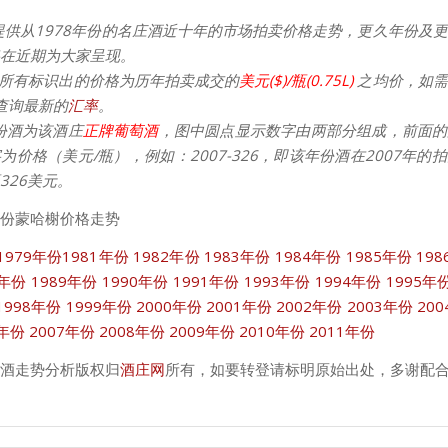
提供从1978年份的名庄酒近十年的市场拍卖价格走势，更久年份及
在近期为大家呈现。
所有标识出的价格为历年拍卖成交的
美元($)/瓶(0.75L)
之均价，如需
请查询最新的
汇率
。
份酒为该酒庄
正牌葡萄酒
，图中圆点显示数字由两部分组成，前面的
为价格（美元/瓶），例如：2007-326，即该年份酒在2007年的
326美元。
份蒙哈榭价格走势
1979年份
1981年份
1982年份
1983年份
1984年份
1985年份
19
8年份
1989年份
1990年份
1991年份
1993年份
1994年份
1995年
1998年份
1999年份
2000年份
2001年份
2002年份
2003年份
20
6年份
2007年份
2008年份
2009年份
2010年份
2011年份
酒走势分析版权归
酒庄网
所有，如要转登请标明原始出处，多谢配