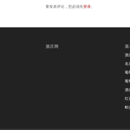
要发表评论，您必须先
登录
。
酒庄网
菜
酒
名
葡
葡
酒
红
帕