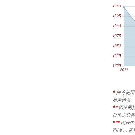
*
推荐使用
显示错误。
**
酒庄网
价格走势将
***
图表中
币(￥)，