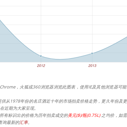
Chrome，火狐或360浏览器浏览此图表，使用IE及其他浏览器可
提供从1978年份的名庄酒近十年的市场拍卖价格走势，更久年份及
在近期为大家呈现。
所有标识出的价格为历年拍卖成交的
美元($)/瓶(0.75L)
之均价，如需
请查询最新的
汇率
。