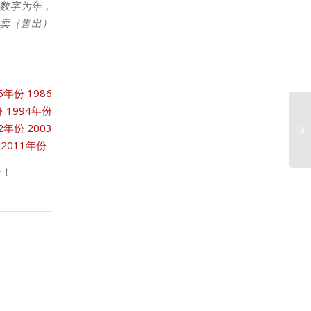
数字为年，
拍卖（售出）
85年份
1986
份
1994年份
02年份
2003
2
2011年份
合！