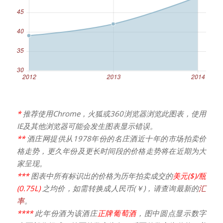
*
推荐使用Chrome，火狐或360浏览器浏览此图表，使用
IE及其他浏览器可能会发生图表显示错误。
**
酒庄网提供从1978年份的名庄酒近十年的市场拍卖价
格走势，更久年份及更长时间段的价格走势将在近期为大
家呈现。
***
图表中所有标识出的价格为历年拍卖成交的
美元($)/瓶
(0.75L)
之均价，如需转换成人民币(￥)，请查询最新的
汇
率
。
****
此年份酒为该酒庄
正牌葡萄酒
，图中圆点显示数字