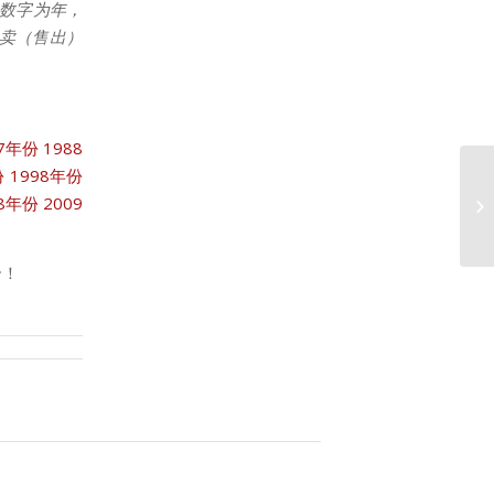
数字为年，
拍卖（售出）
87年份
1988
份
1998年份
08年份
2009
2
合！