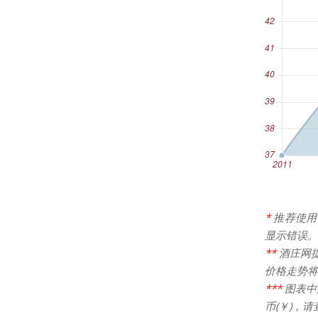
*
推荐使用
显示错误。
**
酒庄网
价格走势将
***
图表中
币(￥)，