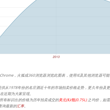
Chrome，火狐或360浏览器浏览此图表，使用IE及其他浏览器可
提供从1978年份的名庄酒近十年的市场拍卖价格走势，更久年份及
在近期为大家呈现。
所有标识出的价格为历年拍卖成交的
美元($)/瓶(0.75L)
之均价，如需
请查询最新的
汇率
。