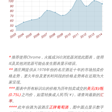
*
推荐使用Chrome，火狐或360浏览器浏览此图表，使用
IE及其他浏览器可能会发生图表显示错误。
**
酒庄网提供从1978年份的名庄酒近十年的市场拍卖价
格走势，更久年份及更长时间段的价格走势将在近期为大
家呈现。
***
图表中所有标识出的价格为历年拍卖成交的
美元($)/瓶
(0.75L)
之均价，如需转换成人民币(￥)，请查询最新的
汇
率
。
****
此年份酒为该酒庄
正牌葡萄酒
，图中圆点显示数字