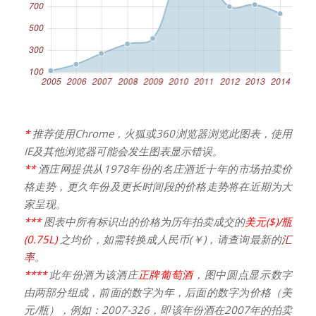
*
推荐使用Chrome，火狐或360浏览器浏览此图表，使用
IE及其他浏览器可能会发生图表显示错误。
**
酒庄网提供从1978年份的名庄酒近十年的市场拍卖价
格走势，更久年份及更长时间段的价格走势将在近期为大
家呈现。
***
图表中所有标识出的价格为历年拍卖成交的
美元($)/瓶
(0.75L)
之均价，如需转换成人民币(￥)，请查询最新的
汇
率
。
****
此年份酒为该酒庄
正牌葡萄酒
，图中圆点显示数字
由两部分组成，前面的数字为年，后面的数字为价格（美
元/瓶），例如：2007-326，即该年份酒在2007年的拍卖