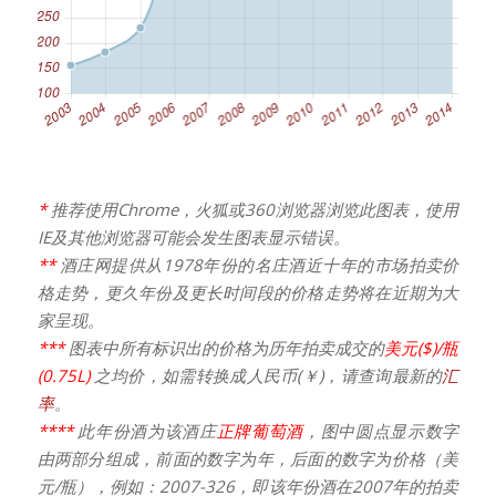
*
推荐使用Chrome，火狐或360浏览器浏览此图表，使用
IE及其他浏览器可能会发生图表显示错误。
**
酒庄网提供从1978年份的名庄酒近十年的市场拍卖价
格走势，更久年份及更长时间段的价格走势将在近期为大
家呈现。
***
图表中所有标识出的价格为历年拍卖成交的
美元($)/瓶
(0.75L)
之均价，如需转换成人民币(￥)，请查询最新的
汇
率
。
****
此年份酒为该酒庄
正牌葡萄酒
，图中圆点显示数字
由两部分组成，前面的数字为年，后面的数字为价格（美
元/瓶），例如：2007-326，即该年份酒在2007年的拍卖