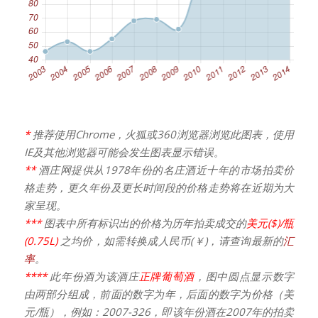
*
推荐使用Chrome，火狐或360浏览器浏览此图表，使用
IE及其他浏览器可能会发生图表显示错误。
**
酒庄网提供从1978年份的名庄酒近十年的市场拍卖价
格走势，更久年份及更长时间段的价格走势将在近期为大
家呈现。
***
图表中所有标识出的价格为历年拍卖成交的
美元($)/瓶
(0.75L)
之均价，如需转换成人民币(￥)，请查询最新的
汇
率
。
****
此年份酒为该酒庄
正牌葡萄酒
，图中圆点显示数字
由两部分组成，前面的数字为年，后面的数字为价格（美
元/瓶），例如：2007-326，即该年份酒在2007年的拍卖