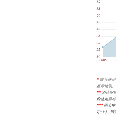
*
推荐使用
显示错误。
**
酒庄网
价格走势将
***
图表中
币(￥)，