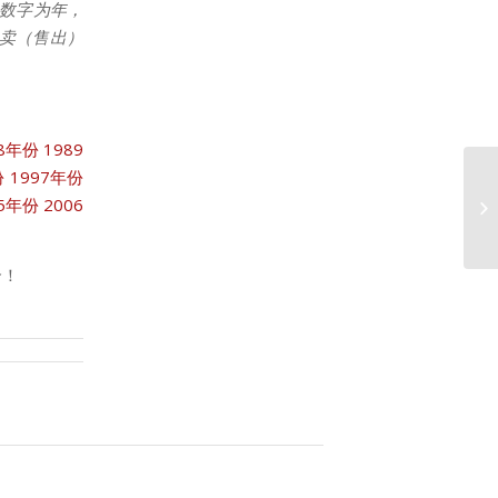
数字为年，
拍卖（售出）
88年份
1989
份
1997年份
05年份
2006
2
合！