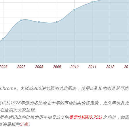
Chrome，火狐或360浏览器浏览此图表，使用IE及其他浏览器可
提供从1978年份的名庄酒近十年的市场拍卖价格走势，更久年份及
在近期为大家呈现。
所有标识出的价格为历年拍卖成交的
美元($)/瓶(0.75L)
之均价，如需
请查询最新的
汇率
。