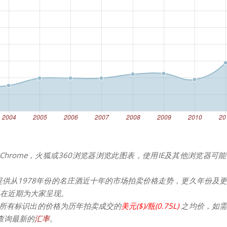
Chrome，火狐或360浏览器浏览此图表，使用IE及其他浏览器可
提供从1978年份的名庄酒近十年的市场拍卖价格走势，更久年份及
在近期为大家呈现。
所有标识出的价格为历年拍卖成交的
美元($)/瓶(0.75L)
之均价，如需
请查询最新的
汇率
。