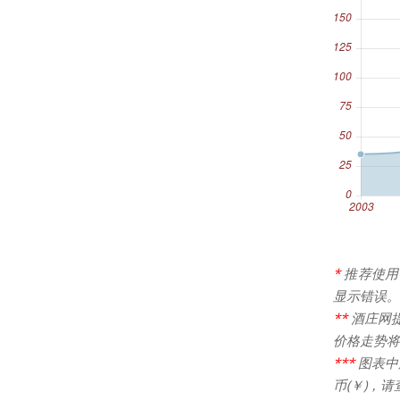
*
推荐使用
显示错误。
**
酒庄网
价格走势将
***
图表中
币(￥)，