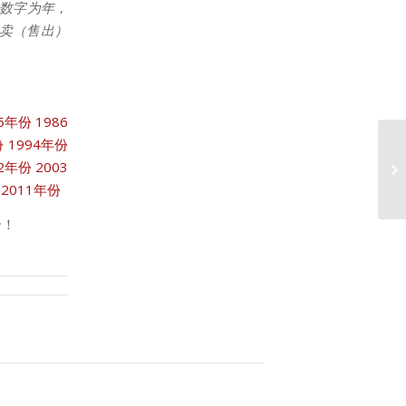
数字为年，
拍卖（售出）
85年份
1986
份
1994年份
02年份
2003
1
2011年份
合！