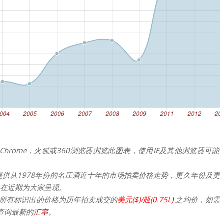
Chrome，火狐或360浏览器浏览此图表，使用IE及其他浏览器可
提供从1978年份的名庄酒近十年的市场拍卖价格走势，更久年份及
在近期为大家呈现。
所有标识出的价格为历年拍卖成交的
美元($)/瓶(0.75L)
之均价，如需
请查询最新的
汇率
。