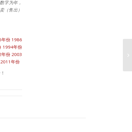
数字为年，
拍卖（售出）
85年份
1986
份
1994年份
02年份
2003
1
2011年份
合！