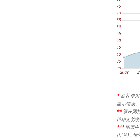
*
推荐使用
显示错误。
**
酒庄网
价格走势将
***
图表中
币(￥)，