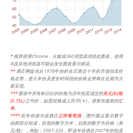
*
推荐使用Chrome，火狐或360浏览器浏览此图表，使用
IE及其他浏览器可能会发生图表显示错误。
**
酒庄网提供从1978年份的名庄酒近十年的市场拍卖价
格走势，更久年份及更长时间段的价格走势将在近期为大
家呈现。
***
图表中所有标识出的价格为历年拍卖成交的
美元($)/瓶
(0.75L)
之均价，如需转换成人民币(￥)，请查询最新的
汇
率
。
****
此年份酒为该酒庄
正牌葡萄酒
，图中圆点显示数字
由两部分组成，前面的数字为年，后面的数字为价格（美
元/瓶），例如：2007-326，即该年份酒在2007年的拍卖