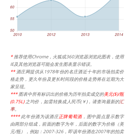
*
推荐使用Chrome，火狐或360浏览器浏览此图表，使用
IE及其他浏览器可能会发生图表显示错误。
**
酒庄网提供从1978年份的名庄酒近十年的市场拍卖价
格走势，更久年份及更长时间段的价格走势将在近期为大
家呈现。
***
图表中所有标识出的价格为历年拍卖成交的
美元($)/瓶
(0.75L)
之均价，如需转换成人民币(￥)，请查询最新的
汇
率
。
****
此年份酒为该酒庄
正牌葡萄酒
，图中圆点显示数字
由两部分组成，前面的数字为年，后面的数字为价格（美
元/瓶），例如：2007-326，即该年份酒在2007年的拍卖