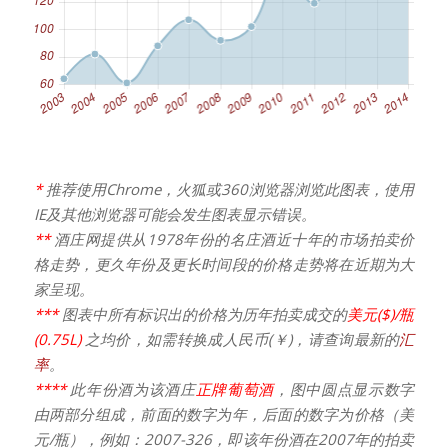
*
推荐使用Chrome，火狐或360浏览器浏览此图表，使用
IE及其他浏览器可能会发生图表显示错误。
**
酒庄网提供从1978年份的名庄酒近十年的市场拍卖价
格走势，更久年份及更长时间段的价格走势将在近期为大
家呈现。
***
图表中所有标识出的价格为历年拍卖成交的
美元($)/瓶
(0.75L)
之均价，如需转换成人民币(￥)，请查询最新的
汇
率
。
****
此年份酒为该酒庄
正牌葡萄酒
，图中圆点显示数字
由两部分组成，前面的数字为年，后面的数字为价格（美
元/瓶），例如：2007-326，即该年份酒在2007年的拍卖