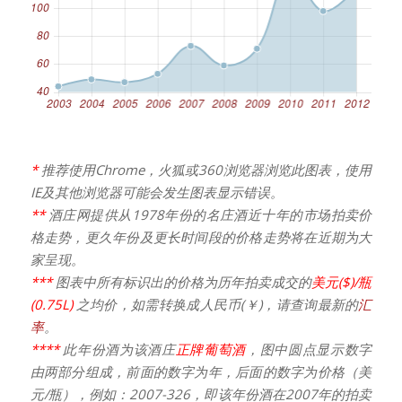
*
推荐使用Chrome，火狐或360浏览器浏览此图表，使用
IE及其他浏览器可能会发生图表显示错误。
**
酒庄网提供从1978年份的名庄酒近十年的市场拍卖价
格走势，更久年份及更长时间段的价格走势将在近期为大
家呈现。
***
图表中所有标识出的价格为历年拍卖成交的
美元($)/瓶
(0.75L)
之均价，如需转换成人民币(￥)，请查询最新的
汇
率
。
****
此年份酒为该酒庄
正牌葡萄酒
，图中圆点显示数字
由两部分组成，前面的数字为年，后面的数字为价格（美
元/瓶），例如：2007-326，即该年份酒在2007年的拍卖