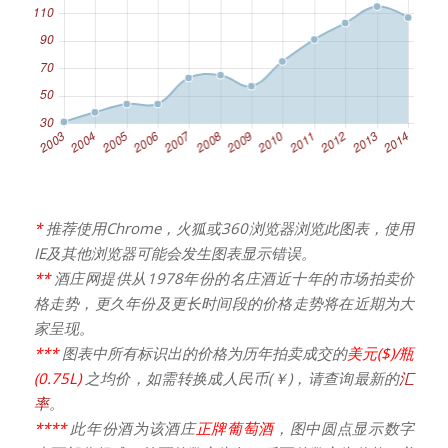
*
推荐使用Chrome，火狐或360浏览器浏览此图表，使用
IE及其他浏览器可能会发生图表显示错误。
**
酒庄网提供从1978年份的名庄酒近十年的市场拍卖价
格走势，更久年份及更长时间段的价格走势将在近期为大
家呈现。
***
图表中所有标识出的价格为历年拍卖成交的
美元($)/瓶
(0.75L)
之均价，如需转换成人民币(￥)，请查询最新的
汇
率
。
****
此年份酒为该酒庄
正牌葡萄酒
，图中圆点显示数字