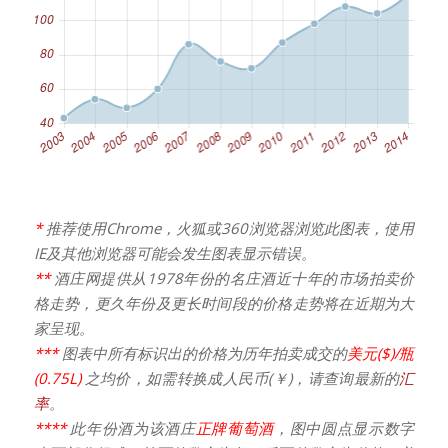
*
推荐使用Chrome，火狐或360浏览器浏览此图表，使用
IE及其他浏览器可能会发生图表显示错误。
**
酒庄网提供从1978年份的名庄酒近十年的市场拍卖价
格走势，更久年份及更长时间段的价格走势将在近期为大
家呈现。
***
图表中所有标识出的价格为历年拍卖成交的
美元($)/瓶
(0.75L)
之均价，如需转换成人民币(￥)，请查询最新的
汇
率
。
****
此年份酒为该酒庄
正牌葡萄酒
，图中圆点显示数字