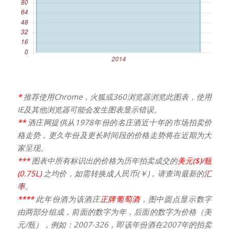
*
推荐使用Chrome，火狐或360浏览器浏览此图表，使用
IE及其他浏览器可能会发生图表显示错误。
**
酒庄网提供从1978年份的名庄酒近十年的市场拍卖价
格走势，更久年份及更长时间段的价格走势将在近期为大
家呈现。
***
图表中所有标识出的价格为历年拍卖成交的
美元($)/瓶
(0.75L)
之均价，如需转换成人民币(￥)，请查询最新的
汇
率
。
****
此年份酒为该酒庄
正牌葡萄酒
，图中圆点显示数字
由两部分组成，前面的数字为年，后面的数字为价格（美
元/瓶），例如：2007-326，即该年份酒在2007年的拍卖