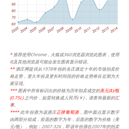
*
推荐使用Chrome，火狐或360浏览器浏览此图表，使用
IE及其他浏览器可能会发生图表显示错误。
**
酒庄网提供从1978年份的名庄酒近十年的市场拍卖价
格走势，更久年份及更长时间段的价格走势将在近期为大
家呈现。
***
图表中所有标识出的价格为历年拍卖成交的
美元($)/瓶
(0.75L)
之均价，如需转换成人民币(￥)，请查询最新的
汇
率
。
****
此年份酒为该酒庄
正牌葡萄酒
，图中圆点显示数字
由两部分组成，前面的数字为年，后面的数字为价格（美
元/瓶），例如：2007-326，即该年份酒在2007年的拍卖