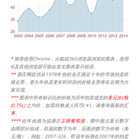
*
推荐使用Chrome，火狐或360浏览器浏览此图表，使用
IE及其他浏览器可能会发生图表显示错误。
**
酒庄网提供从1978年份的名庄酒近十年的市场拍卖价
格走势，更久年份及更长时间段的价格走势将在近期为大
家呈现。
***
图表中所有标识出的价格为历年拍卖成交的
美元($)/瓶
(0.75L)
之均价，如需转换成人民币(￥)，请查询最新的
汇
率
。
****
此年份酒为该酒庄
正牌葡萄酒
，图中圆点显示数字
由两部分组成，前面的数字为年，后面的数字为价格（美
元/瓶），例如：2007-326，即该年份酒在2007年的拍卖