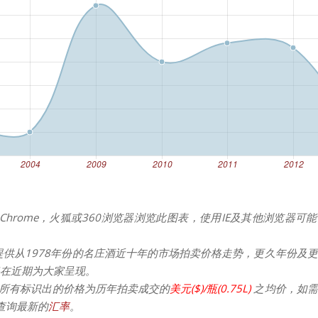
Chrome，火狐或360浏览器浏览此图表，使用IE及其他浏览器可
提供从1978年份的名庄酒近十年的市场拍卖价格走势，更久年份及
在近期为大家呈现。
所有标识出的价格为历年拍卖成交的
美元($)/瓶(0.75L)
之均价，如需
请查询最新的
汇率
。