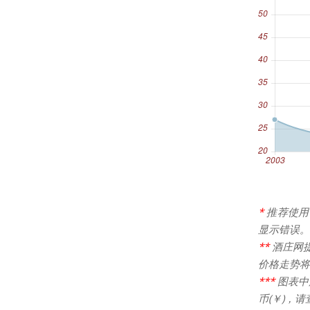
*
推荐使用
显示错误。
**
酒庄网
价格走势将
***
图表中
币(￥)，