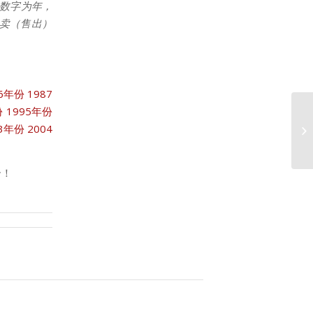
数字为年，
拍卖（售出）
86年份
1987
份
1995年份
03年份
2004
2
合！