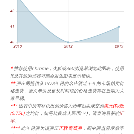
*
推荐使用Chrome，火狐或360浏览器浏览此图表，使用
IE及其他浏览器可能会发生图表显示错误。
**
酒庄网提供从1978年份的名庄酒近十年的市场拍卖价
格走势，更久年份及更长时间段的价格走势将在近期为大
家呈现。
***
图表中所有标识出的价格为历年拍卖成交的
美元($)/瓶
(0.75L)
之均价，如需转换成人民币(￥)，请查询最新的
汇
率
。
****
此年份酒为该酒庄
正牌葡萄酒
，图中圆点显示数字