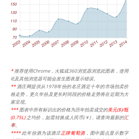
*
推荐使用Chrome，火狐或360浏览器浏览此图表，使用
IE及其他浏览器可能会发生图表显示错误。
**
酒庄网提供从1978年份的名庄酒近十年的市场拍卖价
格走势，更久年份及更长时间段的价格走势将在近期为大
家呈现。
***
图表中所有标识出的价格为历年拍卖成交的
美元($)/瓶
(0.75L)
之均价，如需转换成人民币(￥)，请查询最新的
汇
率
。
****
此年份酒为该酒庄
正牌葡萄酒
，图中圆点显示数字