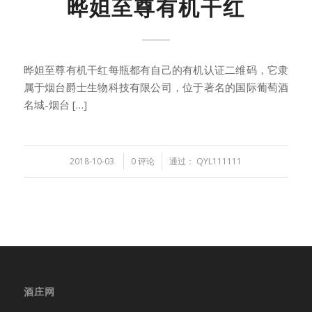
晔妲至尊有机干红
晔妲至尊有机干红每瓶都有自己的有机认证二维码，它隶
属于烟台爵士生物科技有限公司，位于著名的国际葡萄酒
名城-烟台 […]
/
/
2018-10-03
0 评论
通过：
QYL111111
酒庄网