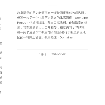
教皇新堡的历史老酒庄布卡斯特酒庄虽然独领风骚，
但近年来另一个也是历史悠久的佩高酒庄（Domaine
由
Pegau）也虎视眈眈，酿出口感浓稠、价钱昂贵的好
、
酒，甚至藏酒界人人口耳相传，相互询问：“有无购
壤
得一瓶卡波酒？” “佩高”是14世纪盛行于教皇新堡地
区的一种陶土酒罐。佩高酒庄（Domaine…
运
。
类
/
0 评论
2014-06-03
差
之
榨
新
桶
酒
约