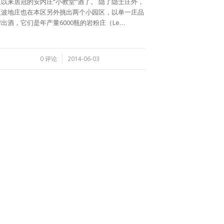
久以来居冠的安内庄“小教堂”酒了。 隐了隐士庄外，
夏波地庄也在本区另外挑出两个小园区，以单一庄品
牌出酒，它们是年产量6000瓶的岩粉庄（Le…
/
0 评论
2014-06-03