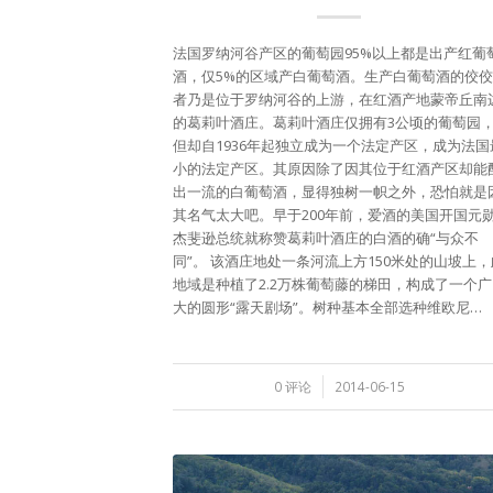
法国罗纳河谷产区的葡萄园95%以上都是出产红葡
酒，仅5%的区域产白葡萄酒。生产白葡萄酒的佼佼
者乃是位于罗纳河谷的上游，在红酒产地蒙帝丘南
的葛莉叶酒庄。葛莉叶酒庄仅拥有3公顷的葡萄园
但却自1936年起独立成为一个法定产区，成为法国
小的法定产区。其原因除了因其位于红酒产区却能
出一流的白葡萄酒，显得独树一帜之外，恐怕就是
其名气太大吧。早于200年前，爱酒的美国开国元
杰斐逊总统就称赞葛莉叶酒庄的白酒的确“与众不
同”。 该酒庄地处一条河流上方150米处的山坡上，
地域是种植了2.2万株葡萄藤的梯田，构成了一个广
大的圆形“露天剧场”。树种基本全部选种维欧尼…
/
0 评论
2014-06-15