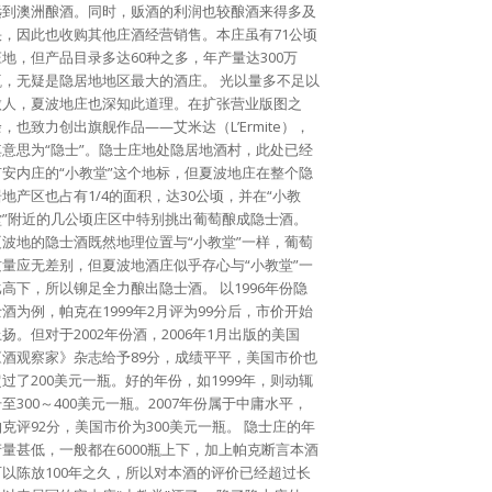
远到澳洲酿酒。同时，贩酒的利润也较酿酒来得多及
快，因此也收购其他庄酒经营销售。本庄虽有71公顷
庄地，但产品目录多达60种之多，年产量达300万
瓶，无疑是隐居地地区最大的酒庄。 光以量多不足以
傲人，夏波地庄也深知此道理。在扩张营业版图之
，也致力创出旗舰作品——艾米达（L’Ermite），
其意思为“隐士”。隐士庄地处隐居地酒村，此处已经
有安内庄的“小教堂”这个地标，但夏波地庄在整个隐
居地产区也占有1/4的面积，达30公顷，并在“小教
堂”附近的几公顷庄区中特别挑出葡萄酿成隐士酒。
夏波地的隐士酒既然地理位置与“小教堂”一样，葡萄
质量应无差别，但夏波地酒庄似乎存心与“小教堂”一
比高下，所以铆足全力酿出隐士酒。 以1996年份隐
士酒为例，帕克在1999年2月评为99分后，市价开始
扬。但对于2002年份酒，2006年1月出版的美国
《酒观察家》杂志给予89分，成绩平平，美国市价也
超过了200美元一瓶。好的年份，如1999年，则动辄
至300～400美元一瓶。2007年份属于中庸水平，
帕克评92分，美国市价为300美元一瓶。 隐士庄的年
产量甚低，一般都在6000瓶上下，加上帕克断言本酒
可以陈放100年之久，所以对本酒的评价已经超过长