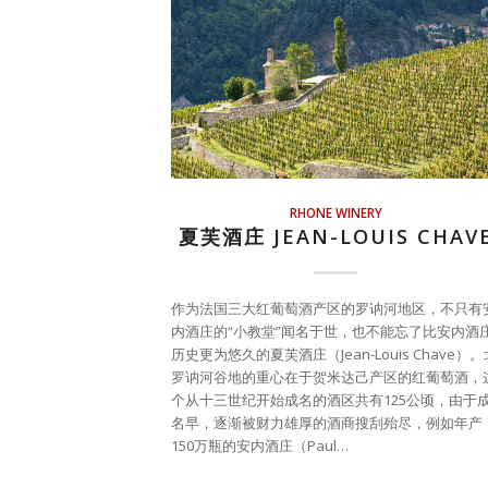
RHONE WINERY
夏芙酒庄 JEAN-LOUIS CHAV
作为法国三大红葡萄酒产区的罗讷河地区，不只有
内酒庄的“小教堂”闻名于世，也不能忘了比安内酒
历史更为悠久的夏芙酒庄（Jean-Louis Chave）。
罗讷河谷地的重心在于贺米达己产区的红葡萄酒，
个从十三世纪开始成名的酒区共有125公顷，由于
名早，逐渐被财力雄厚的酒商搜刮殆尽，例如年产
150万瓶的安内酒庄（Paul…