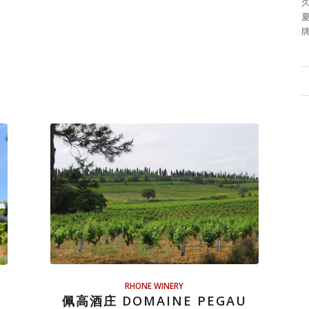
RHONE WINERY
佩高酒庄 DOMAINE PEGAU