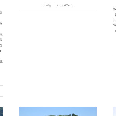
/
0 评论
2014-06-05
萄
边
，
（
最
酿
因
勋
此