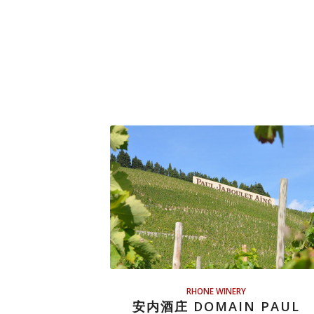
RHONE WINERY
安内酒庄 DOMAIN PAUL