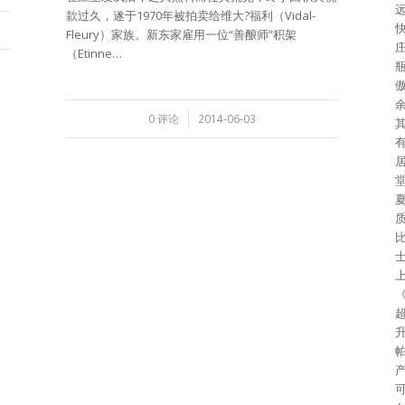
款过久，遂于1970年被拍卖给维大?福利（Vidal-
Fleury）家族。新东家雇用一位“善酿师”积架
（Etinne…
余
/
0 评论
2014-06-03
上
升