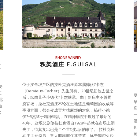
RHONE WINERY
积架酒庄 E.GUIGAL
E
位于罗帝坡产区的拉杜克酒庄原本属德伏?卡杰
安
（Dervieux-Cacher）先生所有。20世纪初他去世之
庄
夏
后，续由儿子小德伏?卡杰继承。由于新庄主不善周
北
旋官场，拉杜克酒庄不论在土地还是葡萄园的收成等
这
事项方面，都会变成官方找麻烦的对象，搞得小德
成
伏?卡杰终于精神错乱，在精神病院中度过了最后的
40年。这场悲剧使拉杜克酒自1928年起就在市场上消
但
失了，待其复出已是半个世纪以后的事了。 拉杜克庄
在庄主发疯后，乏人照料而任其荒芜，终于因积欠税