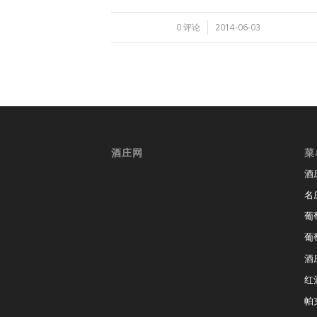
/
0 评论
2014-06-03
酒庄网
菜
酒
名
葡
葡
酒
红
帕