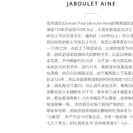
JABOULET AINE
安内酒庄(Domain Paul Jaboulet Aine)的葡萄园区
海拔130米开始至250米为止，土质在较低处以沙土
碎石土与沙石块为主，偏高处（200米以上）的土
则以棕色的粗土与岩石土为主。表层土壤厚度在0.6
～1.5米之间，在此之下就是岩石。山坡的坡度为60
度，因此必须采取梯田式的耕种方式，以及以绳索
送东西。平均树龄约为35岁，几乎清一色为西拉种
采收自10月初开外，进行15天。葡萄篮外表看起来
似雪橇，但它们以绳索运送。由于葡萄园上下高度
距达120米，所以全园葡萄成熟的时间也相差10日
多，因此每次只需20～30人就可采收完毕。葡萄压
发酵后存入木桶醇化15个月，每年有三成木桶是全
的。醇化期满再换3～5次木桶后予以重组，使得每
味道能够一致。 安内酒庄在每个园地产制的红、白
都各有名称，例如在隐居地园区酿制的红酒命名为
“小教堂”，年产可达10万瓶左右。另有一瓶价级（
七八十美元）的白酒命名为“史特林堡骑士”（Le…