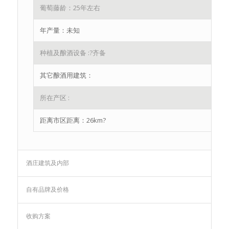
葡萄藤龄：25年左右
年产量：未知
种植及酿酒设备 :?齐备
其它酿酒用建筑：
所在产区 :
距离市区距离：26km?
酒庄建筑及内部
自有品牌及价格
收购方案