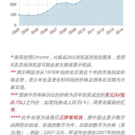
*
推荐使用Chrome，火狐或360浏览器浏览此图表，使用
IE及其他浏览器可能会发生图表显示错误。
**
酒庄网提供从1978年份的名庄酒近十年的市场拍卖价
格走势，更久年份及更长时间段的价格走势将在近期为大
家呈现。
***
图表中所有标识出的价格为历年拍卖成交的
美元($)/瓶
(0.75L)
之均价，如需转换成人民币(￥)，请查询最新的
汇
率
。
****
此年份酒为该酒庄
正牌葡萄酒
，图中圆点显示数字
由两部分组成，前面的数字为年，后面的数字为价格（美
元/瓶），例如：2007-326，即该年份酒在2007年的拍卖