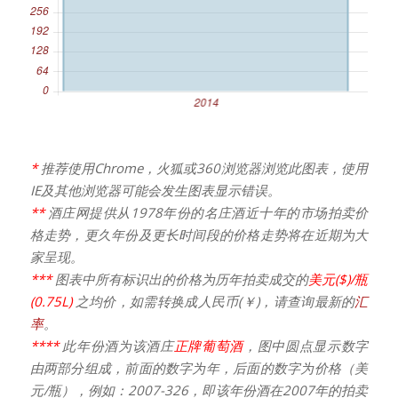
*
推荐使用Chrome，火狐或360浏览器浏览此图表，使用
IE及其他浏览器可能会发生图表显示错误。
**
酒庄网提供从1978年份的名庄酒近十年的市场拍卖价
格走势，更久年份及更长时间段的价格走势将在近期为大
家呈现。
***
图表中所有标识出的价格为历年拍卖成交的
美元($)/瓶
(0.75L)
之均价，如需转换成人民币(￥)，请查询最新的
汇
率
。
****
此年份酒为该酒庄
正牌葡萄酒
，图中圆点显示数字
由两部分组成，前面的数字为年，后面的数字为价格（美
元/瓶），例如：2007-326，即该年份酒在2007年的拍卖