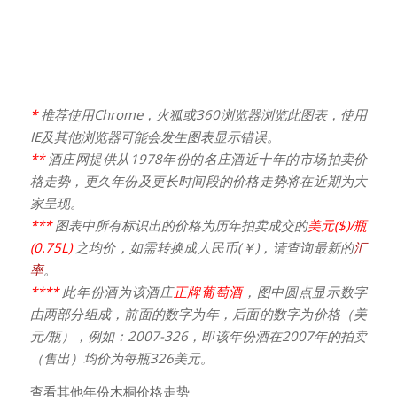
*
推荐使用Chrome，火狐或360浏览器浏览此图表，使用
IE及其他浏览器可能会发生图表显示错误。
**
酒庄网提供从1978年份的名庄酒近十年的市场拍卖价
格走势，更久年份及更长时间段的价格走势将在近期为大
家呈现。
***
图表中所有标识出的价格为历年拍卖成交的
美元($)/瓶
(0.75L)
之均价，如需转换成人民币(￥)，请查询最新的
汇
率
。
****
此年份酒为该酒庄
正牌葡萄酒
，图中圆点显示数字
由两部分组成，前面的数字为年，后面的数字为价格（美
元/瓶），例如：2007-326，即该年份酒在2007年的拍卖
（售出）均价为每瓶326美元。
查看其他年份木桐价格走势