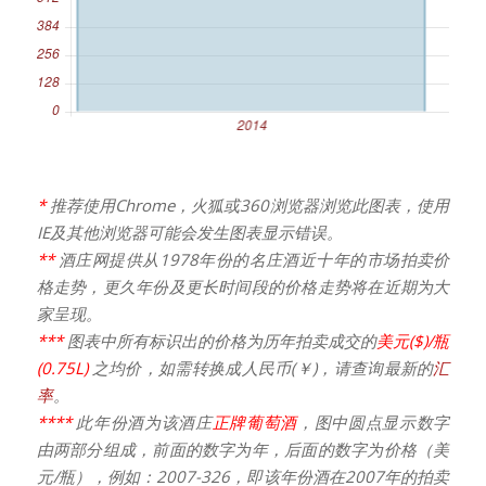
*
推荐使用Chrome，火狐或360浏览器浏览此图表，使用
IE及其他浏览器可能会发生图表显示错误。
**
酒庄网提供从1978年份的名庄酒近十年的市场拍卖价
格走势，更久年份及更长时间段的价格走势将在近期为大
家呈现。
***
图表中所有标识出的价格为历年拍卖成交的
美元($)/瓶
(0.75L)
之均价，如需转换成人民币(￥)，请查询最新的
汇
率
。
****
此年份酒为该酒庄
正牌葡萄酒
，图中圆点显示数字
由两部分组成，前面的数字为年，后面的数字为价格（美
元/瓶），例如：2007-326，即该年份酒在2007年的拍卖