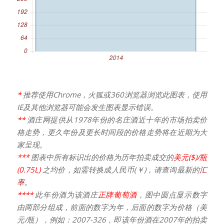
*
推荐使用Chrome，火狐或360浏览器浏览此图表，使用
IE及其他浏览器可能会发生图表显示错误。
**
酒庄网提供从1978年份的名庄酒近十年的市场拍卖价
格走势，更久年份及更长时间段的价格走势将在近期为大
家呈现。
***
图表中所有标识出的价格为历年拍卖成交的
美元($)/瓶
(0.75L)
之均价，如需转换成人民币(￥)，请查询最新的
汇
率
。
****
此年份酒为该酒庄
正牌葡萄酒
，图中圆点显示数字
由两部分组成，前面的数字为年，后面的数字为价格（美
元/瓶），例如：2007-326，即该年份酒在2007年的拍卖