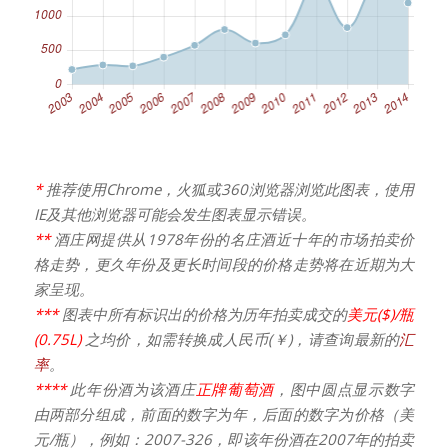
*
推荐使用Chrome，火狐或360浏览器浏览此图表，使用
IE及其他浏览器可能会发生图表显示错误。
**
酒庄网提供从1978年份的名庄酒近十年的市场拍卖价
格走势，更久年份及更长时间段的价格走势将在近期为大
家呈现。
***
图表中所有标识出的价格为历年拍卖成交的
美元($)/瓶
(0.75L)
之均价，如需转换成人民币(￥)，请查询最新的
汇
率
。
****
此年份酒为该酒庄
正牌葡萄酒
，图中圆点显示数字
由两部分组成，前面的数字为年，后面的数字为价格（美
元/瓶），例如：2007-326，即该年份酒在2007年的拍卖